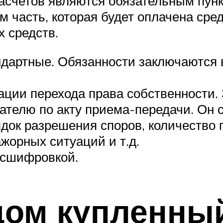
асчетов являются обязательным пунк
ем часть, которая будет оплачена ср
х средств.
ндартные. Обязанности заключаются 
ации перехода права собственности. 
пателю по акту приема-передачи. Он 
док разрешения споров, количество 
жорных ситуаций и т.д.
асшифровкой.
дом купленны