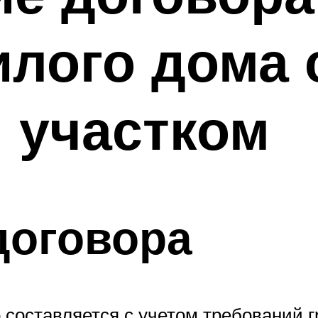
лого дома 
 участком
договора
 составляется с учетом требований г