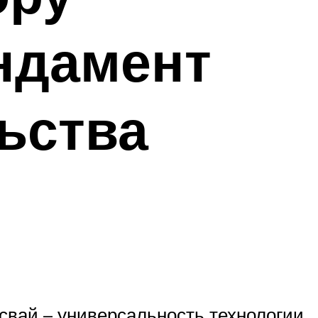
ндамент
ьства
вай – универсальность технологии.