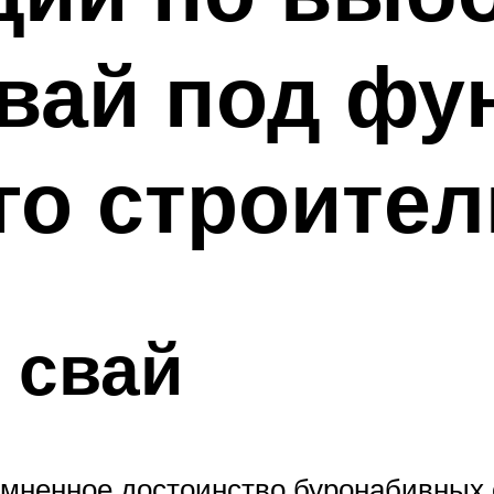
вай под фу
го строител
 свай
мненное достоинство буронабивных с