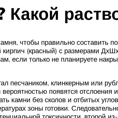
? Какой раств
амня, чтобы правильно составить п
 кирпич (красный) с размерами ДхШ
м, если только не планируете накры
гал песчаником, клинкерным или руб
й вероятностью появятся отслоения 
ать камни без сколов и отбитых углов
ературах зоны готовки. Следователь
потенциальной токсичности, второй и