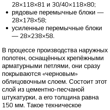
28×118×81 и 30/40×118×80;
рядовые перемычные блоки —
28×178×58;
усиленные перемычные блоки
— 28×238×58.
В процессе производства наружных
полотен, оснащённых крепёжными
арматурными петлями, они сразу
покрываются «черновым»
облицовочным слоем. Состоит этот
слой из цементно-песчаной
штукатурки, а его толщина равна
150 мм. Такое техническое