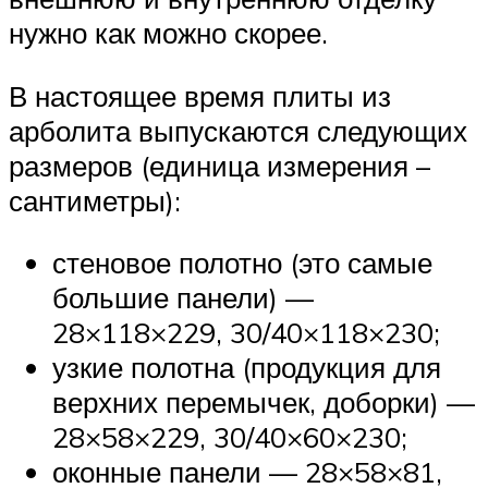
нужно как можно скорее.
В настоящее время плиты из
арболита выпускаются следующих
размеров (единица измерения –
сантиметры):
стеновое полотно (это самые
большие панели) —
28×118×229, 30/40×118×230;
узкие полотна (продукция для
верхних перемычек, доборки) —
28×58×229, 30/40×60×230;
оконные панели — 28×58×81,